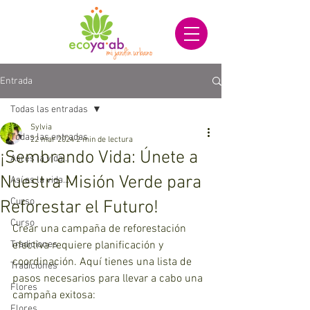
Entrada
Todas las entradas
Sylvia
Todas las entradas
22 mar 2024
2 min de lectura
¡Sembrando Vida: Únete a
Así es la vida...
Nuestra Misión Verde para
Así es la vida...
Curso
Reforestar el Futuro!
Curso
Crear una campaña de reforestación 
Tradiciones
efectiva requiere planificación y 
coordinación. Aquí tienes una lista de 
Tradiciones
pasos necesarios para llevar a cabo una 
Flores
campaña exitosa:
Flores