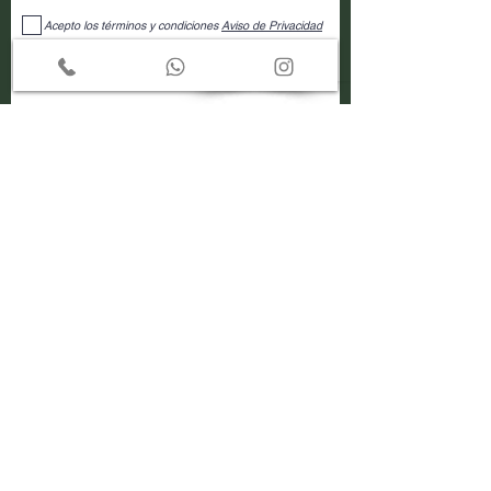
Acepto los términos y condiciones
Aviso de Privacidad
Enviar
Regresar a página principal
Aplica el Método Ecoyaab
Solicita tu diagnóstico Ahora
Convierte tu espacio en Vida