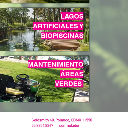
LAGOS
ARTIFICIALES Y
BIOPISCINAS
MANTENIMIENTO
ÁREAS
VERDES
Goldsmith 40, Polanco, CDMX 11550
55.8854.8347 conmutador