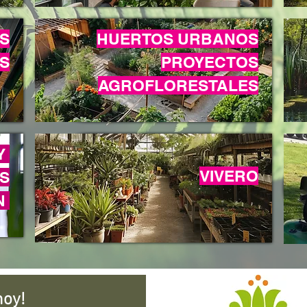
S
HUERTOS URBANOS
S
PROYECTOS
AGROFLORESTALES​
Y
VIVERO
S
N
hoy!