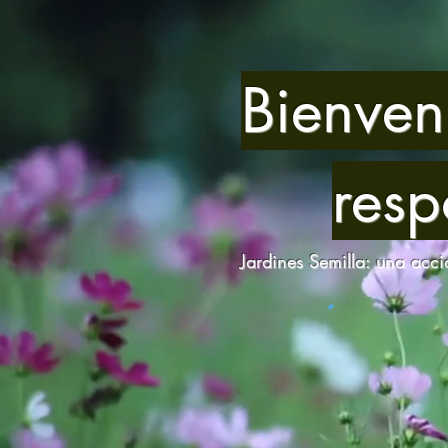
Bienven
resp
Jardines Semilla: una acci