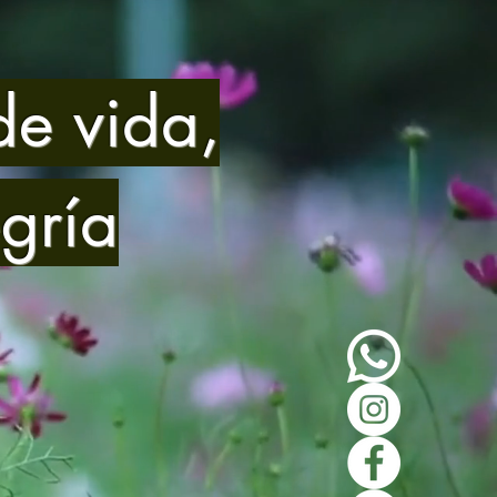
e vida,
gría