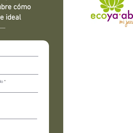
cubre cómo
e ideal
do