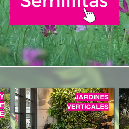
 Y
JARDINES
E
VERTICALES
E