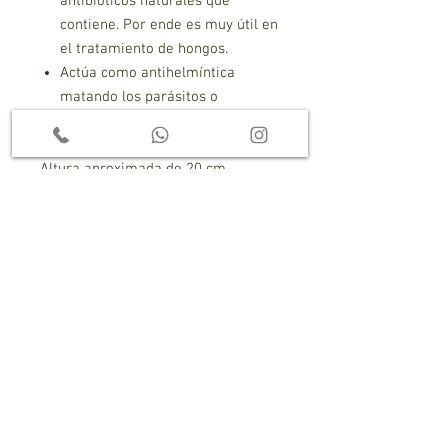
antibióticos naturales que
contiene. Por ende es muy útil en
el tratamiento de hongos.
Actúa como antihelmíntica
matando los parásitos o
lombrices al consumirse en té.
Altura aproximada de 20 cm
Requerimiento Lumínico Alto
Requerimiento hídrico bajo
Dudas?
Permite que nuestros especialistas
te asesoren para descubrir tu
planta ideal!
** Enlace directo con área técnica **