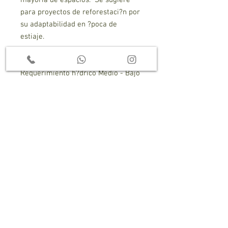
mayoria de espacios. Se sugiere
para proyectos de reforestaci?n por
su adaptabilidad en ?poca de
estiaje.
Requerimiento lum?nimo Alto
Requerimiento h?drico Medio - Bajo
Foto de ejemplar real surtido en
tama?o, fronda y cepell?n
Dudas?
Permite que nuestros especialistas
te asesoren para descubrir tu
planta ideal!
** Enlace directo con área técnica **