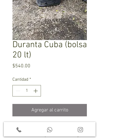
Duranta Cuba (bolsa
20 lt)
Precio
$540.00
Cantidad
*
Agregar al carrito
Excelente planta de follaje amarillo
con verde ideal para exteriores y