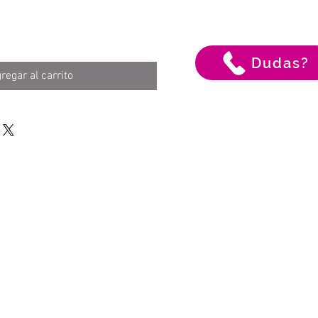
Dudas?
regar al carrito
Permite que nuestros especial
asesoren para descubrir tu pl
ideal!
** Enlace directo con área téc