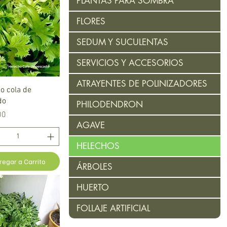
PLANTAS PARA SOMBRA
FLORES
SEDUM Y SUCULENTAS
SERVICIOS Y ACCESORIOS
ATRAYENTES DE POLINIZADORES
Vista rápida
o cola de
do
PHILODENDRON
00
AGAVE
HELECHOS
regar a Carrito
ÁRBOLES
HUERTO
FOLLAJE ARTIFICIAL