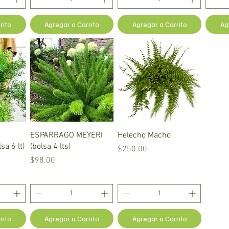
rito
Agregar a Carrito
Agregar a Carrito
Ag
a
Vista rápida
Vista rápida
ESPARRAGO MEYERI
Helecho Macho
a 6 lt)
(bolsa 4 lts)
Precio
$250.00
Precio
$98.00
rito
Agregar a Carrito
Agregar a Carrito