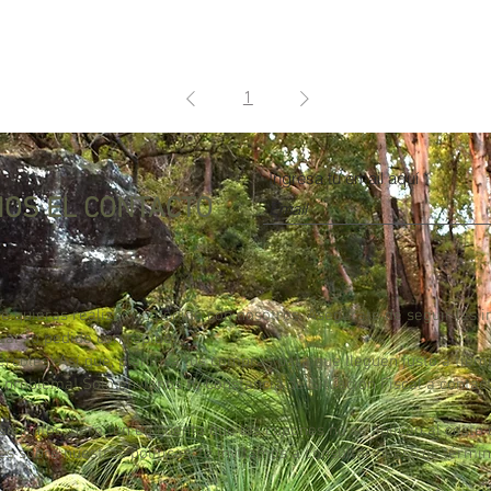
1
Ingresa tu email aquí
OS EL CONTACTO
e quieras realizar un pedido con nosotros. Asegúrate de seguir las i
ar tu pedido con rapidez.
iércoles! Así que, planifica tus compras para que lleguen justo a tiem
y problema! Solo envíanos tu Constancia de Situación Fiscal a
contac
scuentos, pero ten en cuenta que los cupones no se aplican al costo 
es sobre nuestras políticas, te invitamos a consultar nuestros térmi