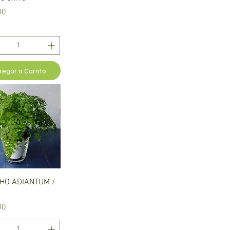
00
regar a Carrito
Vista rápida
HO ADIANTUM /
00