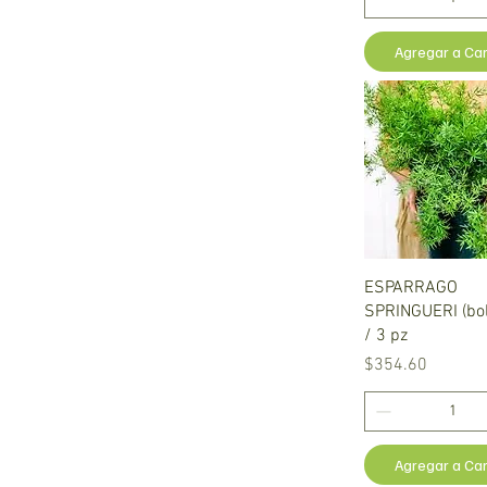
Agregar a Car
Vista rápid
ESPARRAGO
SPRINGUERI (bols
/ 3 pz
Precio
$354.60
Agregar a Car