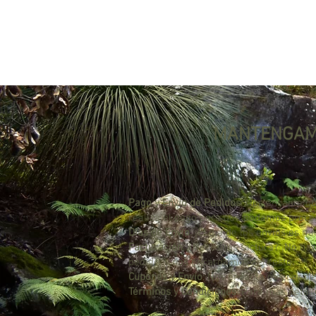
MANTENGAM
Pago y Envío de Pedidos
: Nos encanta qu
realiza el pago para que podamos proces
Días de Envío
: ¡El día de los envíos es m
Facturación
: ¿Necesitas factura? ¡No ha
pedido, y nos encargamos del resto.
Cupones y Envío
: Nos encanta ofrecer de
Términos y Condiciones
: Para más detall