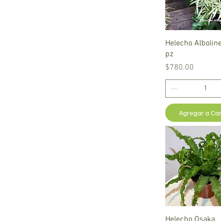
Vista rápid
Helecho Alboline
pz
Precio
$780.00
Agregar a Car
Vista rápid
Helecho Osaka