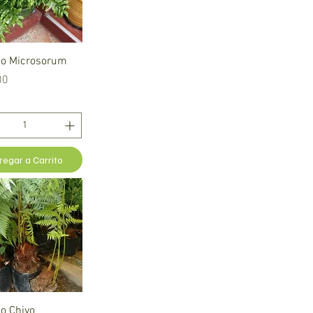
Vista rápida
ho Microsorum
00
regar a Carrito
Vista rápida
o Chivo