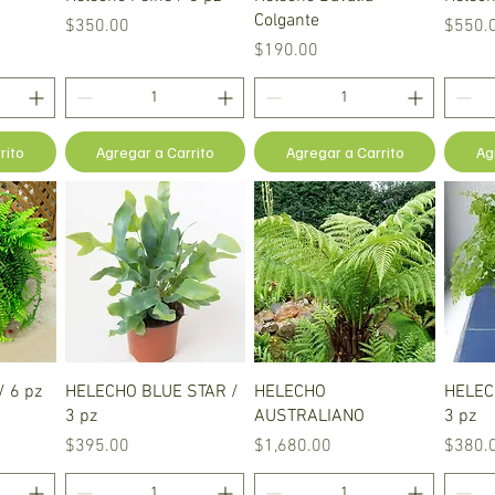
Colgante
Precio
Precio
$350.00
$550.
Precio
$190.00
rito
Agregar a Carrito
Agregar a Carrito
Ag
a
Vista rápida
Vista rápida
/ 6 pz
HELECHO BLUE STAR /
HELECHO
HELEC
3 pz
AUSTRALIANO
3 pz
Precio
Precio
Precio
$395.00
$1,680.00
$380.