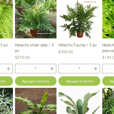
a
Vista rápida
Vista rápida
 3 pz
Helecho silver lady / 3
Helecho Faurey / 3 pz
Helech
pz
pesca
Precio
$350.00
Precio
Precio
$570.00
$190.
rito
Agregar a Carrito
Agregar a Carrito
Ag