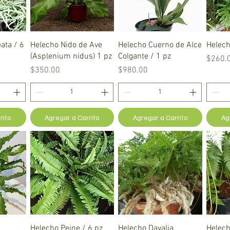
a
Vista rápida
Vista rápida
ata / 6
Helecho Nido de Ave
Helecho Cuerno de Alce
Helec
(Asplenium nidus) 1 pz
Colgante / 1 pz
Precio
$260.
Precio
Precio
$350.00
$980.00
rito
Agregar a Carrito
Agregar a Carrito
Ag
a
Vista rápida
Vista rápida
Helecho Peine / 6 pz
Helecho Davalia
Helech