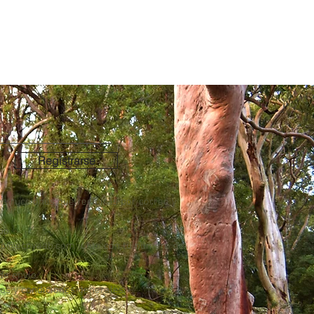
Registrarse
nstrucciones que recibirás por correo y
po.
to@ecoyaab.com
junto con tu número de
de envío.
nos y condiciones generales.