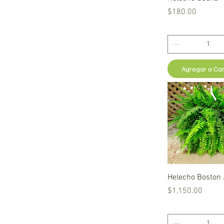
Precio
$180.00
Agregar a Car
Vista rápid
Helecho Boston 
Precio
$1,150.00