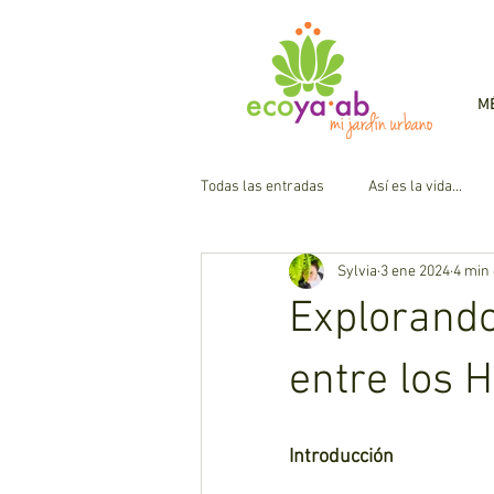
M
Todas las entradas
Así es la vida...
Sylvia
3 ene 2024
4 min 
Flores
Flores
Huerto Urb
Explorando 
Atrayentes de Polinizadores
Pla
entre los 
Ecología
Introducción