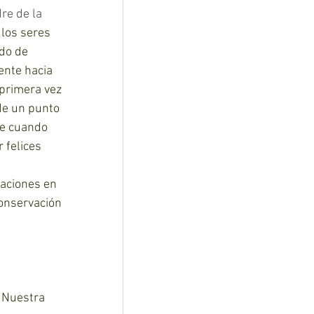
re de la 
 los seres 
do de 
ente hacia 
 primera vez 
de un punto 
ue cuando 
felices  
caciones en 
conservación 
 Nuestra 