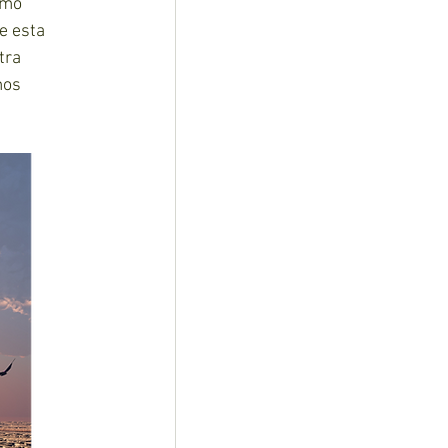
omo 
e esta 
tra 
mos 