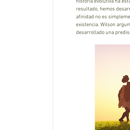
historia evolutiva ha e
resultado, hemos desarro
afinidad no es simpleme
existencia. Wilson argu
desarrollado una predisp