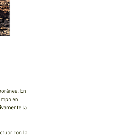
poránea. En 
empo en 
tivamente
 la 
ctuar con la 