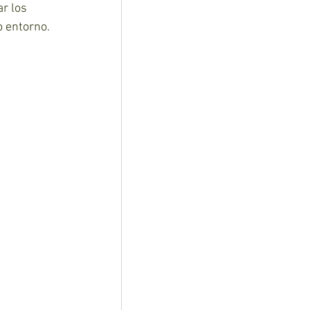
r los 
o entorno.