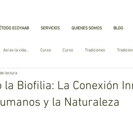
ÉTODO ECOYAAB
SERVICIOS
QUIENES SOMOS
BLOG
Así es la vida...
Curso
Curso
Tradiciones
Tradicio
de lectura
ano
Huerto Urbano
Jardines Verticales
Azotea Verde
la Biofilia: La Conexión I
ntas de Sombra
Paisajismo
Enfermedades
Cuidado de Pl
Humanos y la Naturaleza