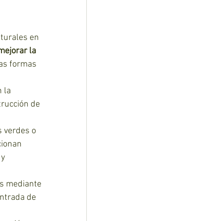
turales en 
mejorar la 
nas formas 
 la 
trucción de 
s verdes o 
cionan 
y 
es mediante 
ntrada de 