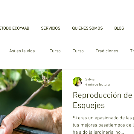
ÉTODO ECOYAAB
SERVICIOS
QUIENES SOMOS
BLOG
Así es la vida...
Curso
Curso
Tradiciones
T
uerto Urbano
Jardines Verticales
Azotea Verde
Atra
Sylvia
4 min de lectura
Reproducción de 
mo
Enfermedades
Cuidado de Plantas
Ecología
Esquejes
Si eres un apasionado de las
tus mejores pasatiempos de 
ha sido la jardinería, no...