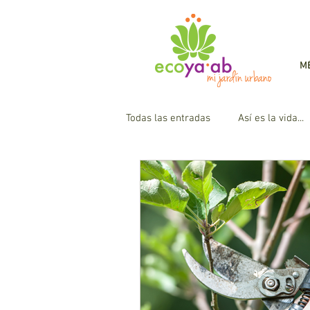
M
Todas las entradas
Así es la vida...
Flores
Huerto Urbano
H
Plantas de Sombra
Paisajis