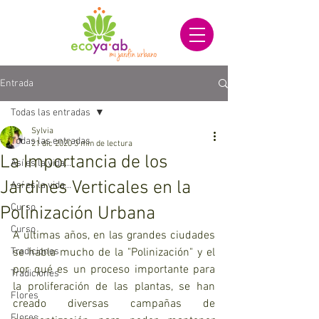
Entrada
Todas las entradas
Sylvia
Todas las entradas
21 dic 2020
3 min de lectura
La Importancia de los
Así es la vida...
Jardines Verticales en la
Así es la vida...
Curso
Polinización Urbana
Curso
A últimas años, en las grandes ciudades 
Tradiciones
se habla mucho de la "Polinización" y el 
por qué es un proceso importante para 
Tradiciones
la proliferación de las plantas, se han 
Flores
creado diversas campañas de 
Flores