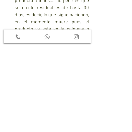
producto a todos....  lo peor! es que 
su efecto residual es de hasta 30 
días, es decir, lo que sigue naciendo, 
en el momento muere pues el 
producto ya está en la colmena o 
nido 
Sin embargo, la instalación de 
Jardines 
Verticales
 son una opción perfecta para 
recrear espacios de vida, floración y 
polinizadores y con esto recuperar 
espacios de fomento de creación de vida.
En la instalación de tu proyecto de 
Fachada Vegetal
, nuestros especialistas 
analizarán tus gustos estéticos y te 
propondrán la utilización de algunas 
especies que fomenten la polinización 
urbana, sin crear ningún problema de 