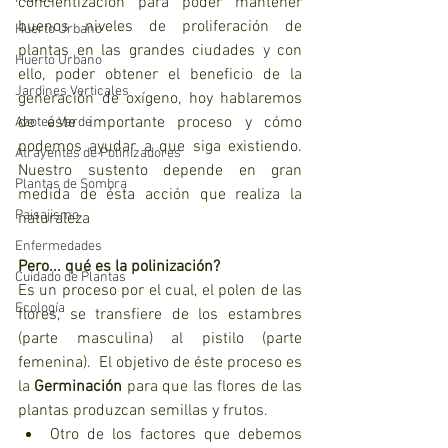
concientización para poder mantener 
buenos niveles de proliferación de 
Huerto Urbano
plantas en las grandes ciudades y con 
Huerto Urbano
ello, poder obtener el beneficio de la 
Jardines Verticales
generación de oxígeno, hoy hablaremos 
de éste importante proceso y cómo 
Azotea Verde
podemos ayudar a que siga existiendo.  
Atrayentes de Polinizadores
Nuestro sustento depende en gran 
Plantas de Sombra
medida de ésta acción que realiza la 
Paisajismo
naturaleza
Enfermedades
Pero... qué es la polinización?
Cuidado de Plantas
Es un proceso por el cual, el polen de las 
Ecología
flores, se transfiere de los estambres 
(parte masculina) al pistilo (parte 
femenina).  El objetivo de éste proceso es 
la 
Germinación 
para que las flores de las 
plantas produzcan semillas y frutos.  
Otro de los factores que debemos 