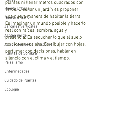
plantas ni llenar metros cuadrados con 
Huerto Urbano
verde. Diseñar un jardín es proponer 
una nueva manera de habitar la tierra. 
Huerto Urbano
Es imaginar un mundo posible y hacerlo 
Jardines Verticales
real con raíces, sombra, agua y 
Azotea Verde
presencia. Es escuchar lo que el suelo 
no dice en voz alta. Es dibujar con hojas, 
Atrayentes de Polinizadores
perfumar con decisiones, hablar en 
Plantas de Sombra
silencio con el clima y el tiempo.
Paisajismo
Enfermedades
Cuidado de Plantas
Ecología