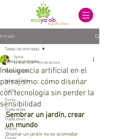
Entrada
Todas las entradas
Sylvia
Todas las entradas
26 sept 2025
7 min de lectura
Inteligencia artificial en el
Así es la vida...
paisajismo: cómo diseñar
Así es la vida...
Curso
con tecnología sin perder la
Curso
sensibilidad
Tradiciones
Sembrar un jardín, crear 
Tradiciones
un mundo
Flores
Diseñar un jardín no es acomodar 
Flores