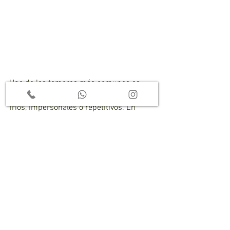
Uno de los temores más comunes es 
que al usar IA, los proyectos se vuelvan 
fríos, impersonales o repetitivos. En 
Ecoyaab sucede lo contrario. Como 
tenemos más tiempo libre de cálculos, 
podemos dedicar más tiempo a pensar 
en el alma del espacio. Como los 
modelos nos muestran riesgos con 
anticipación, podemos diseñar con más 
libertad. Como la vegetación ya está 
cruzada por criterios técnicos, podemos 
enfocarnos en cómo se sentirá caminar 